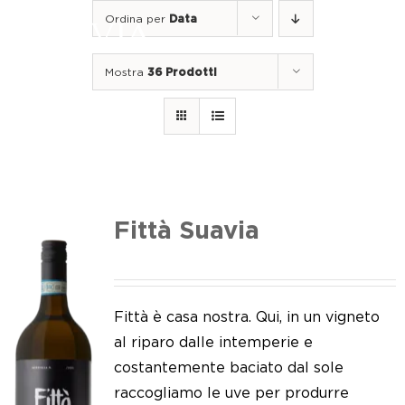
Salta
Ordina per
Data
al
Togg
contenuto
Navi
Mostra
36 Prodotti
Home
I nostri vini
I luoghi
Noi di Suavia
Fittà Suavia
Il nostro lavoro
I nostri vigneti
Fittà è casa nostra. Qui, in un vigneto
al riparo dalle intemperie e
Tappo a vite
costantemente baciato dal sole
raccogliamo le uve per produrre