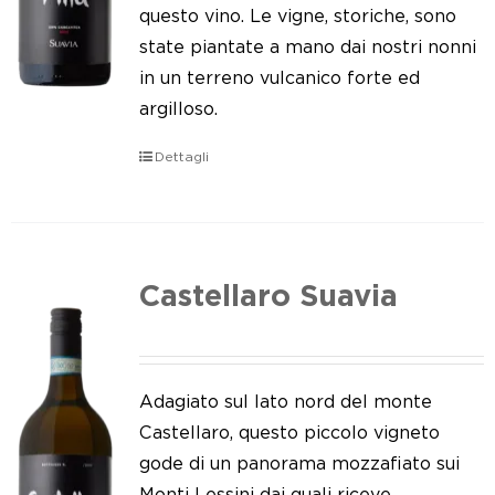
Le nostre news
questo vino. Le vigne, storiche, sono
state piantate a mano dai nostri nonni
Contatti
in un terreno vulcanico forte ed
argilloso.
EN
Dettagli
IT
Castellaro Suavia
Adagiato sul lato nord del monte
Castellaro, questo piccolo vigneto
gode di un panorama mozzafiato sui
Monti Lessini dai quali riceve