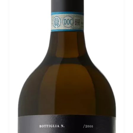
Le nostre news
Contatti
EN
IT