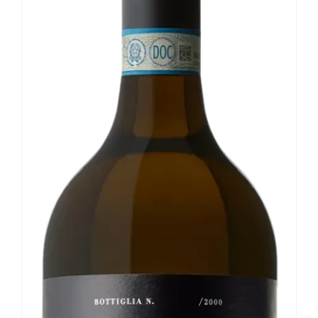
Le nostre news
Contatti
EN
IT