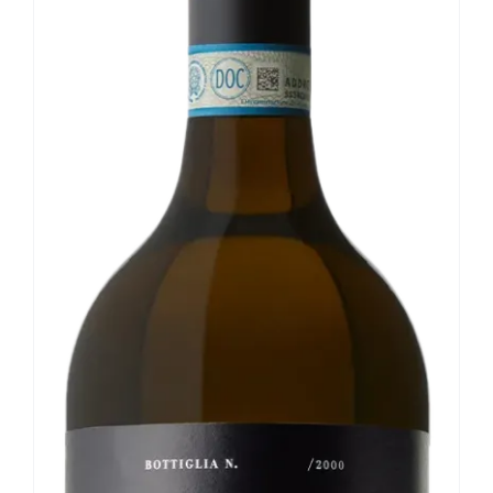
Le nostre news
Contatti
EN
IT