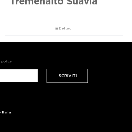
Tremenalto Suavia
Dettagli
 policy
.
Italia