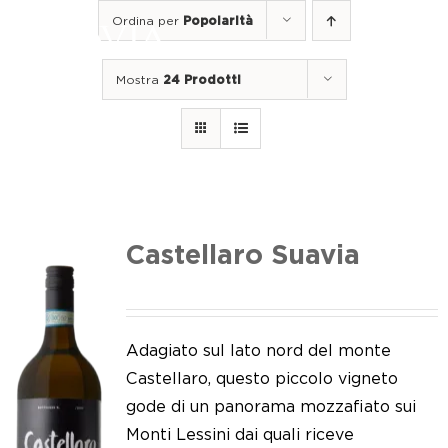
Salta
Ordina per
Popolarità
al
Togg
contenuto
Navi
Mostra
24 Prodotti
Home
I nostri vini
I luoghi
Noi di Suavia
Castellaro Suavia
Il nostro lavoro
I nostri vigneti
Adagiato sul lato nord del monte
Castellaro, questo piccolo vigneto
Tappo a vite
gode di un panorama mozzafiato sui
Monti Lessini dai quali riceve