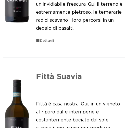
Le nostre news
un’invidiabile frescura. Qui il terreno è
estremamente pietroso, le temerarie
Contatti
radici scavano i loro percorsi in un
dedalo di basalti.
EN
Dettagli
IT
Fittà Suavia
Fittà è casa nostra. Qui, in un vigneto
al riparo dalle intemperie e
costantemente baciato dal sole
raccogliamo le uve per produrre