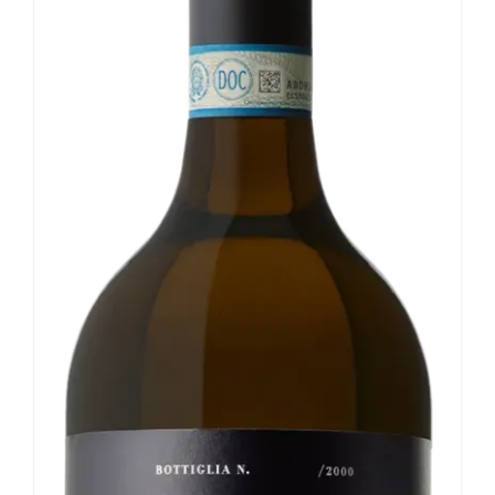
Le nostre news
Contatti
EN
IT