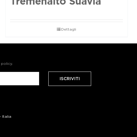
Tremenalto Suavia
Dettagli
 policy
.
Italia