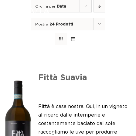
Salta
Ordina per
Data
al
Togg
contenuto
Navi
Mostra
24 Prodotti
Home
I nostri vini
I luoghi
Noi di Suavia
Fittà Suavia
Il nostro lavoro
I nostri vigneti
Fittà è casa nostra. Qui, in un vigneto
al riparo dalle intemperie e
Tappo a vite
costantemente baciato dal sole
raccogliamo le uve per produrre