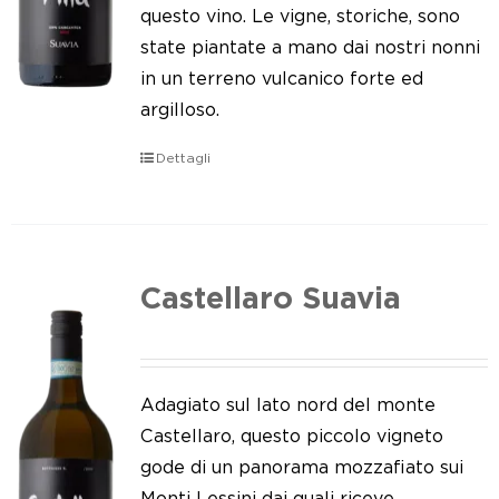
Le nostre news
questo vino. Le vigne, storiche, sono
state piantate a mano dai nostri nonni
Contatti
in un terreno vulcanico forte ed
argilloso.
EN
Dettagli
IT
Castellaro Suavia
Adagiato sul lato nord del monte
Castellaro, questo piccolo vigneto
gode di un panorama mozzafiato sui
Monti Lessini dai quali riceve