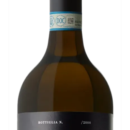
Le nostre news
Contatti
EN
IT