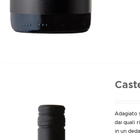
Cast
Adagiato 
dai quali 
in un deda