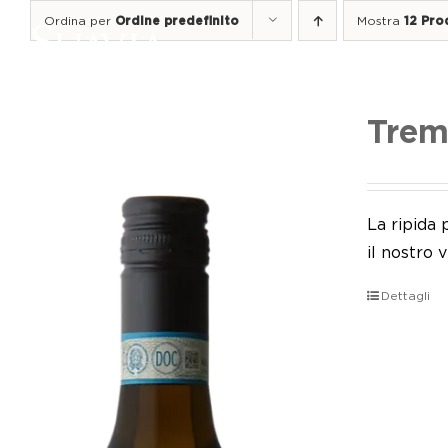
Salta
Ordina per
Ordine predefinito
Mostra
12 Pro
al
contenuto
Trem
La ripida
il nostro 
Dettagli