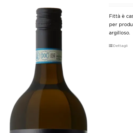
Fittà è ca
per produr
argilloso.
Dettagli