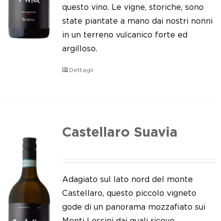
Le nostre news
questo vino. Le vigne, storiche, sono
state piantate a mano dai nostri nonni
Contatti
in un terreno vulcanico forte ed
argilloso.
EN
Dettagli
IT
Castellaro Suavia
Adagiato sul lato nord del monte
Castellaro, questo piccolo vigneto
gode di un panorama mozzafiato sui
Monti Lessini dai quali riceve