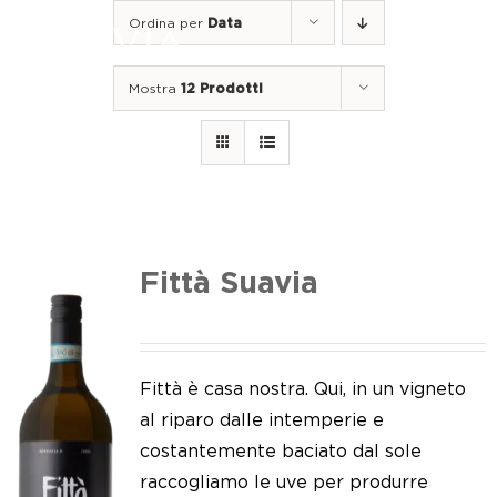
Salta
Ordina per
Data
al
Togg
contenuto
Navi
Mostra
12 Prodotti
Home
I nostri vini
I luoghi
Noi di Suavia
Fittà Suavia
Il nostro lavoro
I nostri vigneti
Fittà è casa nostra. Qui, in un vigneto
al riparo dalle intemperie e
Tappo a vite
costantemente baciato dal sole
raccogliamo le uve per produrre