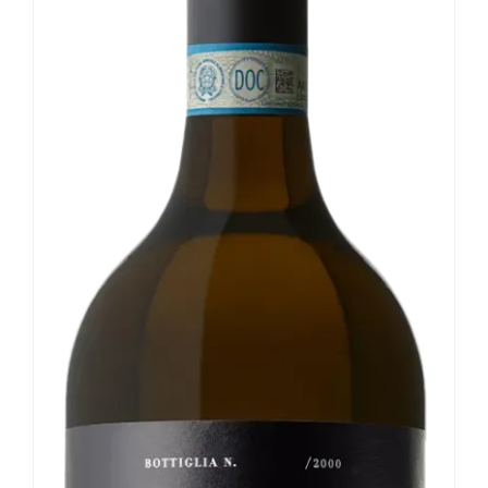
Le nostre news
Contatti
EN
IT