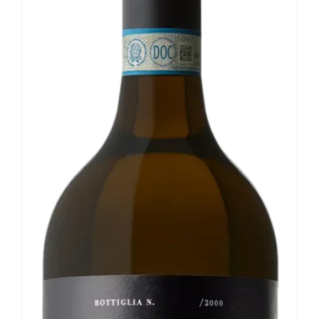
Le nostre news
Contatti
EN
IT