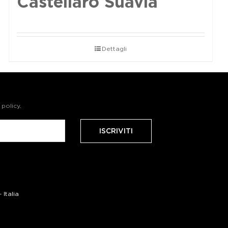
Castellaro Suavia
Dettagli
 policy
.
Italia